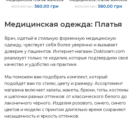
Первоначальная
Текущая
Первоначальна
Теку
560,00
грн
560,00
грн
800,00
грн
800,00
грн
цена
цена:
цена
цена:
составляла
560,00 грн.
составляла
560,0
800,00 грн.
800,00 грн.
Медицинская одежда: Платья
Врач, одетый в стильную форменную медицинскую
одежду, чувствует себя более уверенно и вызывает
доверие у пациентов. Интернет-магазин Doktoram.com
реализует только те изделия, которые подтвердили своё
качество и удобство на практике.
Мы поможем вам подобрать комплект, который
подойдёт вам по стилю, цвету и размеру. Ассортимент
магазина включает халаты, жакеты, брюки, топы, костюмы
и шапочки разных оттенков: от классического белого до
лаконичного чёрного. Изделия розового, синего, синего
цветов и модели с принтом длительно время сохраняют
насыщенность и яркость оттенков.