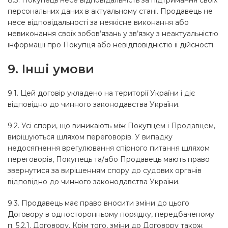
8.3. Покупець несе відповідальність за підтримання своїх
персональних даних в актуальному стані. Продавець не
несе відповідальності за неякісне виконання або
невиконання своїх зобов’язань у зв’язку з неактуальністю
інформації про Покупця або невідповідністю її дійсності.
9. Інші умови
9.1. Цей договір укладено на території України і діє
відповідно до чинного законодавства України.
9.2. Усі спори, що виникають між Покупцем і Продавцем,
вирішуються шляхом переговорів. У випадку
недосягнення врегулювання спірного питання шляхом
переговорів, Покупець та/або Продавець мають право
звернутися за вирішенням спору до судових органів
відповідно до чинного законодавства України.
9.3. Продавець має право вносити зміни до цього
Договору в односторонньому порядку, передбаченому
п. 5.2.1. Договору. Крім того, зміни до Договору також