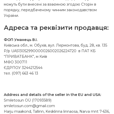
можуть бути внесені за взаємною згодою Сторін в
порядку, передбаченому чинним законодавством
України.
Адреса та реквізити продавця:
ФОП Уманець В.І.
Київська обл., м. Обухів, вул. Лермонтова, буд. 28, кв. 135
Р/р UA513052990000026002026224720 в ПАТ КБ
“ПРИВАТБАНК”, м Київ
МФО 300711
ЄДРПОУ 3244212544
тел. (097) 663 46 13
Address and details of the seller in the EU and USA:
Smiletosun OÜ (17093589)
smiletosun.com@gmail.com
Harju maakond, Tallinn, Kesklinna linnaosa, Narva mnt 7-636,