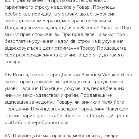
6.5. У разі виявлення протягом встановленого
гарантійного строку недоліків у Товарі, Покупець
особисто, в порядку та у строки, що встановлені
законодавством України, має право пред’явити
Продавцеві вимоги, передбачені Законом України «Про
захист прав споживачів». При пред’явленні вимог про
безоплатне усунення недоліків, строк на їх усунення
відраховується з дати отримання Товару Продавцем в
своє розпорядження та фізичного доступу до такого
Товару.
6.6. Розгляд вимог, передбачених Законом України «Про
захист прав споживачів», провадиться Продавцем за
умови надання Покупцем документів, передбачених
чинним законодавством України. Продавець не
відповідає за недоліки Товару, які виникли після його
передання Покупцеві внаслідок порушення Покупцем
правил користування або зберігання Товару, дій третіх
осіб або непереборної сили.
6.7. Покупець не має права відмовитися від товару