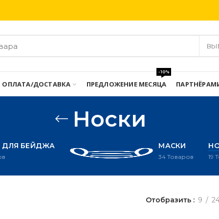
Бесплатная доставка при заказе от 3000 грн
ВЫ
-10%
ОПЛАТА/ДОСТАВКА
ПРЕДЛОЖЕНИЕ МЕСЯЦА
ПАРТНЁРАМ
Носки
 ДЛЯ БЕЙДЖА
МАСКИ
Н
ов
34
Товаров
19
Отобразить
9
2