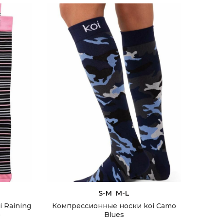
РЫ
ВЫБЕРИТЕ ПАРАМЕТРЫ
S-M
M-L
 Raining
Компрессионные носки koi Camo
)
Blues