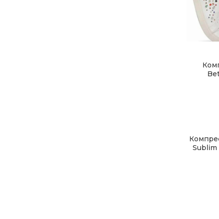
В
Ком
Bet
В
Компрес
Sublim 