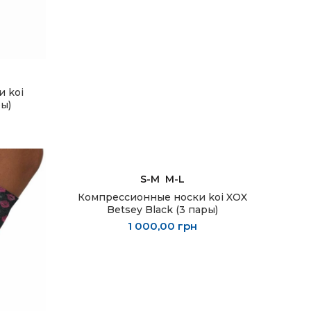
РЫ
 koi
ры)
ВЫБЕРИТЕ ПАРАМЕТРЫ
S-M
M-L
Компрессионные носки koi XOX
Betsey Black (3 пары)
1 000,00
грн