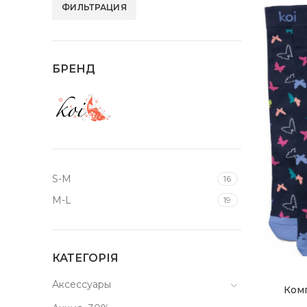
ФИЛЬТРАЦИЯ
Минимальная
Максимальная
цена
цена
БРЕНД
S-M
16
M-L
19
КАТЕГОРІЯ
В
Аксессуары
Ком