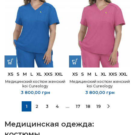
XS
S
M
L
XL
XXS
XXL
XS
S
M
L
XL
XXS
XXL
Медицинский костюм женский
Медицинский костюм женский
koi Cureology
koi Cureology
3 800,00
грн
3 800,00
грн
1
2
3
4
…
17
18
19
Медицинская одежда:
костюмы