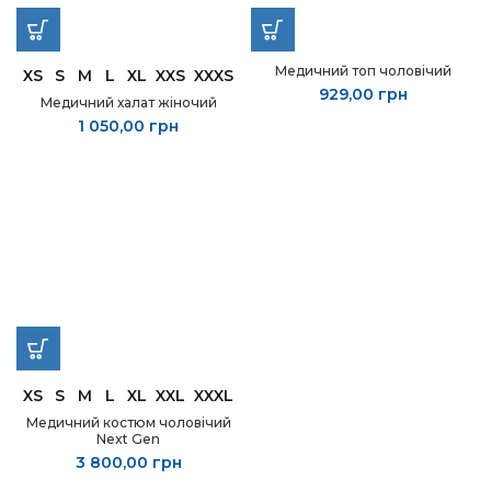
Медичний топ чоловічий
XS
S
M
L
XL
XXS
XXXS
929,00
грн
Медичний халат жіночий
1 050,00
грн
XS
S
M
L
XL
XXL
XXXL
Медичний костюм чоловічий
Next Gen
3 800,00
грн