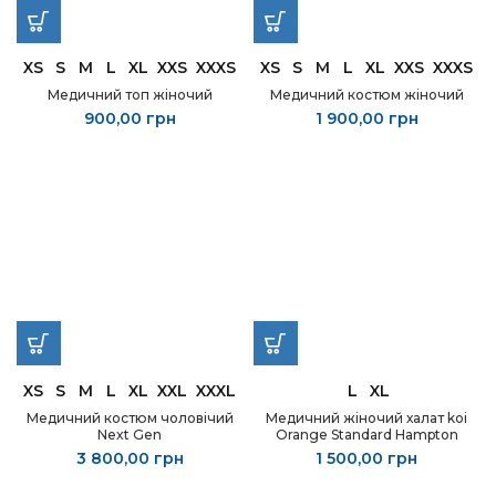
XS
S
M
L
XL
XXS
XXXS
XS
S
M
L
XL
XXS
XXXS
Медичний топ жіночий
Медичний костюм жіночий
900,00
грн
1 900,00
грн
XS
S
M
L
XL
XXL
XXXL
L
XL
Медичний костюм чоловічий
Медичний жіночий халат koi
Next Gen
Orange Standard Hampton
3 800,00
грн
1 500,00
грн