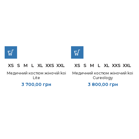
XS
S
M
L
XL
XXS
XXL
XS
S
M
L
XL
XXS
XXL
Медичний костюм жіночій koi
Медичний костюм жіночий koi
Lite
Cureology
3 700,00
грн
3 800,00
грн