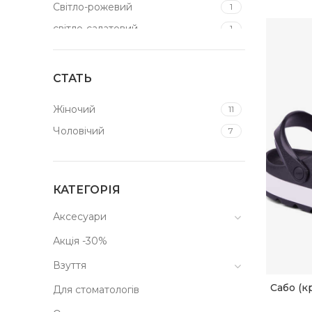
Світло-рожевий
1
світло-салатовий
1
синій
1
Сірий
3
СТАТЬ
Темно-синій
1
Жіночий
11
Чорний
5
Чоловічий
7
КАТЕГОРІЯ
Аксесуари
Акція -30%
Взуття
Сабо (к
Для стоматологів