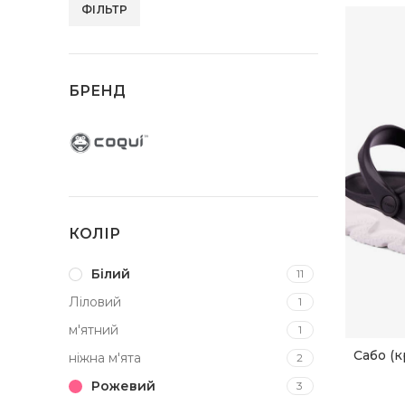
ФІЛЬТР
Мінімальна
Найбільша
ціна
ціна
БРЕНД
КОЛІР
Білий
11
Ліловий
1
м'ятний
1
Сабо (
ніжна м'ята
2
Рожевий
3