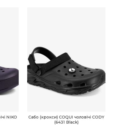
ічі NIKO
Сабо (крокси) COQUI чоловічі CODY
ОБЕРІТЬ ОПЦІЇ
(6431 Black)