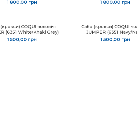
1 800,00
грн
1 800,00
грн
 (крокси) COQUI чоловічі
Сабо (крокси) COQUI чол
ОБЕРІТЬ ОПЦІЇ
ОБЕРІТЬ ОПЦІЇ
 (6351 White/Khaki Grey)
JUMPER (6351 Navy/Na
1 500,00
грн
1 500,00
грн