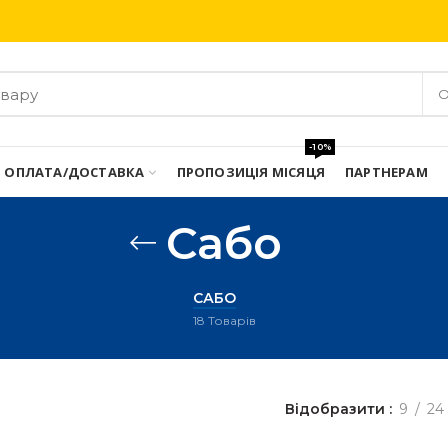
Безкоштовна доставка при замовлені від 3000 грн
О
-10%
ОПЛАТА/ДОСТАВКА
ПРОПОЗИЦІЯ МІСЯЦЯ
ПАРТНЕРАМ
Сабо
САБО
18
Товарів
Відобразити
9
24