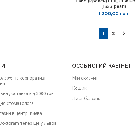
Сабо (крокси) COQUI жіно
ОБЕРІТЬ ОПЦІЇ
(1353 pearl)
1 200,00
грн
1
2
НИ
ОСОБИСТИЙ КАБІНЕТ
А 30% на корпоративні
Мій аккаунт
ня
Кошик
вна доставка від 3000 грн
Лист бажань
дня стоматолога!
азин в центрі Києва
Doktoram тепер ще у Львові