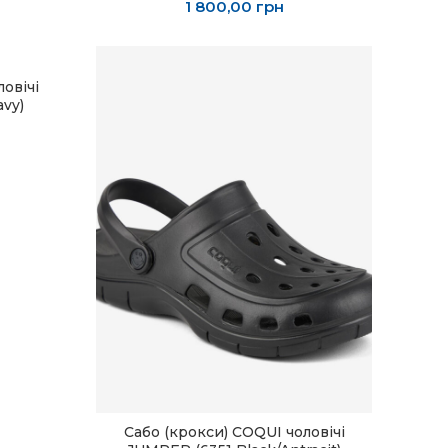
1 800,00
грн
овічі
vy)
Сабо (крокси) COQUI чоловічі
ОБЕРІТЬ ОПЦІЇ