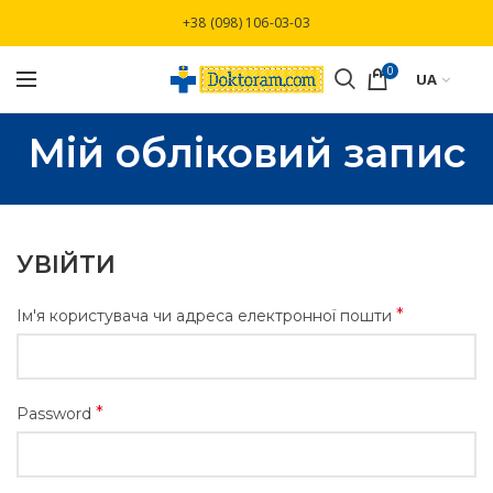
Безкоштовна доставка при замовлені від
+38 (098) 106-03-03
3000 грн
0
UA
Мій обліковий запис
УВІЙТИ
*
Ім'я користувача чи адреса електронної пошти
*
Password