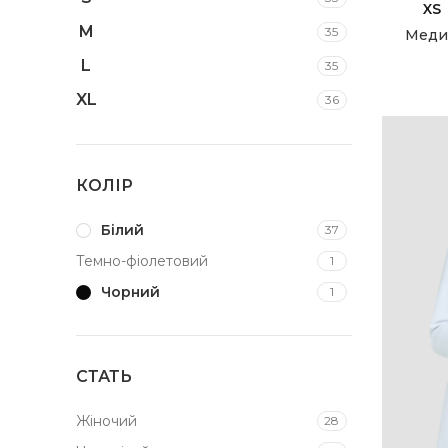
XS
M
35
Медич
L
35
XL
36
XXS
21
XXL
12
КОЛІР
XXXL
3
Білий
37
Темно-фіолетовий
1
Facebook
Чорний
1
Instagram
СТАТЬ
Жіночий
28