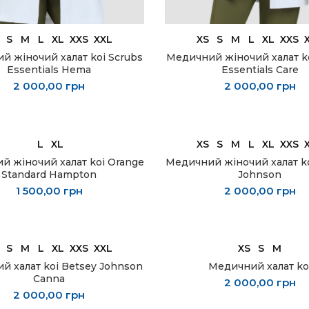
ОБЕРІТЬ ОПЦІЇ
ОБЕРІТЬ ОПЦІЇ
S
M
L
XL
XXS
XXL
XS
S
M
L
XL
XXS
й жіночий халат koi Scrubs
Медичний жіночий халат ko
Essentials Hema
Essentials Care
2 000,00
грн
2 000,00
грн
ОБЕРІТЬ ОПЦІЇ
ОБЕРІТЬ ОПЦІЇ
L
XL
XS
S
M
L
XL
XXS
й жіночий халат koi Orange
Медичний жіночий халат ko
Standard Hampton
Johnson
1 500,00
грн
2 000,00
грн
ОБЕРІТЬ ОПЦІЇ
ОБЕРІТЬ ОПЦІЇ
S
M
L
XL
XXS
XXL
XS
S
M
й халат koi Betsey Johnson
Медичний халат ko
Canna
2 000,00
грн
2 000,00
грн