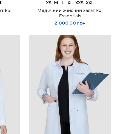
ОБЕРІТЬ ОПЦІЇ
L
XS
M
L
XL
XXS
XXL
т koi
Медичний жіночий халат koi
Essentials
2 000,00
грн