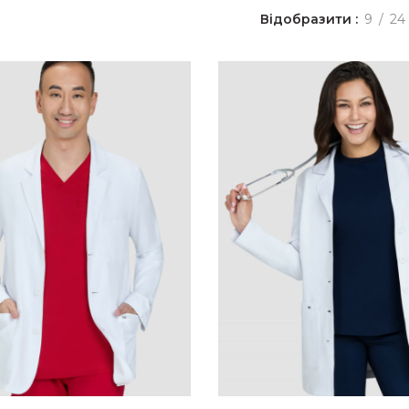
Відобразити
9
24