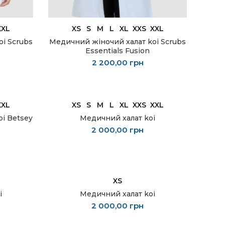
ОБЕРІТЬ ОПЦІЇ
XXL
XS
S
M
L
XL
XXS
XXL
i Scrubs
Медичний жіночий халат koi Scrubs
Essentials Fusion
2 200,00
грн
ОБЕРІТЬ ОПЦІЇ
XXL
XS
S
M
L
XL
XXS
XXL
i Betsey
Медичний халат koi
2 000,00
грн
ОБЕРІТЬ ОПЦІЇ
XS
i
Медичний халат koi
2 000,00
грн