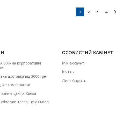
1
2
3
4
НИ
ОСОБИСТИЙ КАБІНЕТ
А 30% на корпоративні
Мій аккаунт
ня
Кошик
вна доставка від 3000 грн
Лист бажань
дня стоматолога!
азин в центрі Києва
Doktoram тепер ще у Львові