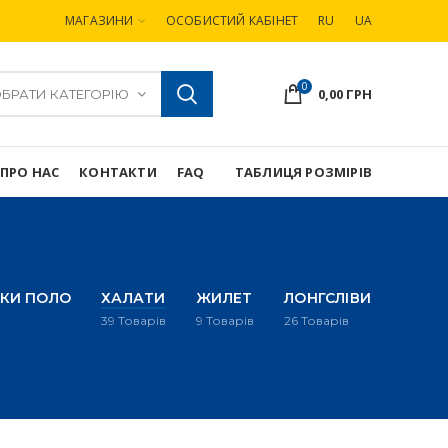
МАГАЗИНИ
ОСОБИСТИЙ КАБІНЕТ
RU
UA
0
0,00
ГРН
БРАТИ КАТЕГОРІЮ
ПРО НАС
КОНТАКТИ
FAQ
ТАБЛИЦЯ РОЗМІРІВ
КИ ПОЛО
ХАЛАТИ
ЖИЛЕТ
ЛОНГСЛІВИ
39
Товарів
9
Товарів
26
Товарів