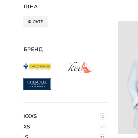
ЦІНА
ФІЛЬТР
Мінімальна
Найбільша
ціна
ціна
БРЕНД
XXXS
12
XS
36
S
33