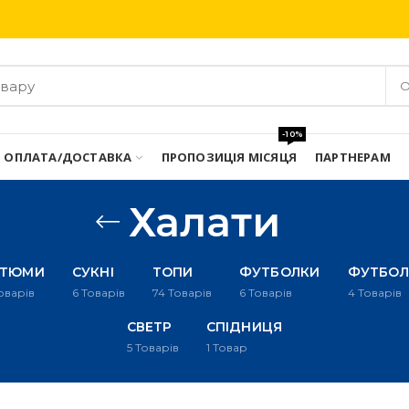
Безкоштовна доставка при замовлені від 3000 грн
О
-10%
ОПЛАТА/ДОСТАВКА
ПРОПОЗИЦІЯ МІСЯЦЯ
ПАРТНЕРАМ
Халати
СТЮМИ
СУКНІ
ТОПИ
ФУТБОЛКИ
ФУТБОЛ
оварів
6
Товарів
74
Товарів
6
Товарів
4
Товарів
СВЕТР
СПІДНИЦЯ
5
Товарів
1
Товар