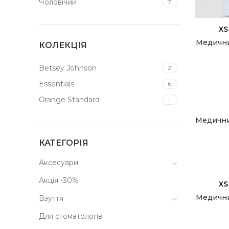
Чоловічий
7
XS
Медични
КОЛЕКЦІЯ
Betsey Johnson
2
Essentials
6
Orange Standard
1
Медични
КАТЕГОРІЯ
Аксесуари
Акція -30%
XS
Медични
Взуття
Для стоматологів