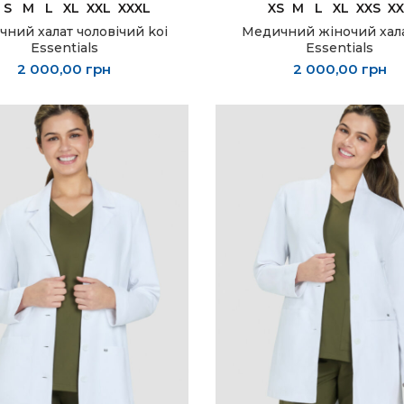
ОБЕРІТЬ ОПЦІЇ
ОБЕРІТЬ ОПЦІЇ
S
M
L
XL
XXL
XXXL
XS
M
L
XL
XXS
XX
ний халат чоловічий koi
Медичний жіночий хала
Essentials
Essentials
2 000,00
грн
2 000,00
грн