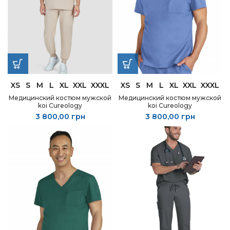
XS
S
M
L
XL
XXL
XXXL
XS
S
M
L
XL
XXL
XXXL
Медицинский костюм мужской
Медицинский костюм мужской
koi Cureology
koi Cureology
3 800,00
грн
3 800,00
грн