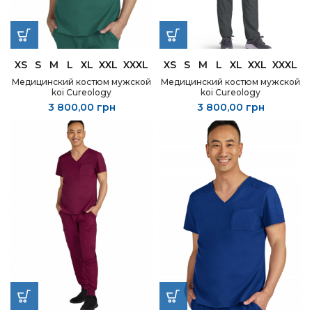
XS
S
M
L
XL
XXL
XXXL
XS
S
M
L
XL
XXL
XXXL
Медицинский костюм мужской
Медицинский костюм мужской
koi Cureology
koi Cureology
3 800,00
грн
3 800,00
грн