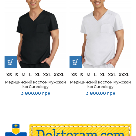
XS
S
M
L
XL
XXL
XXXL
XS
S
M
L
XL
XXL
XXXL
Медицинский костюм мужской
Медицинский костюм мужской
koi Cureology
koi Cureology
3 800,00
грн
3 800,00
грн