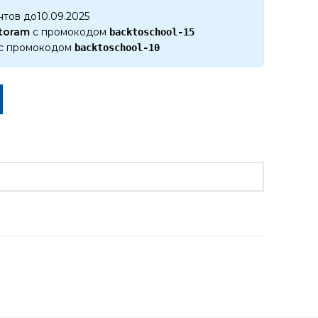
нтов до10.09.2025
ktoram
с промокодом
backtoschool-15
с промокодом
backtoschool-10