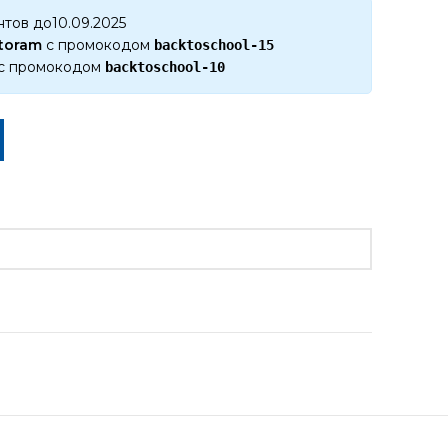
нтов до10.09.2025
ktoram
с промокодом
backtoschool-15
с промокодом
backtoschool-10