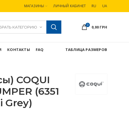
МАГАЗИНЫ
ЛИЧНЫЙ КАБИНЕТ
RU
UA
0
0,00
ГРН
БРАТЬ КАТЕГОРИЮ
И
КОНТАКТЫ
FAQ
ТАБЛИЦА РАЗМЕРОВ
сы) COQUI
MPER (6351
 Grey)