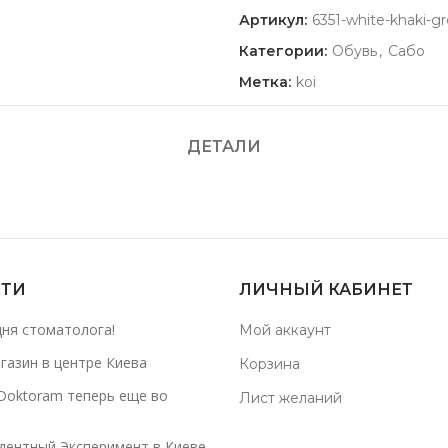
Артикул:
6351-white-khaki-g
Категории:
Обувь
,
Сабо
Метка:
koi
ДЕТАЛИ
ТИ
ЛИЧНЫЙ КАБИНЕТ
дня стоматолога!
Мой аккаунт
газин в центре Киева
Корзина
Doktoram теперь еще во
Лист желаний
дентный Эксперимент в Киеве