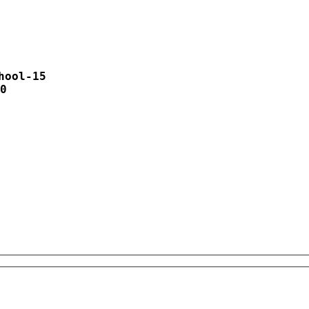
hool-15
0