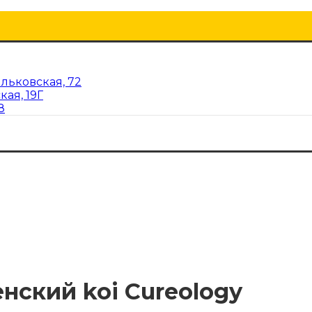
льковская, 72
кая, 19Г
8
ский koi Cureology