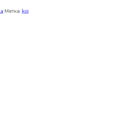
а
Метка:
koi