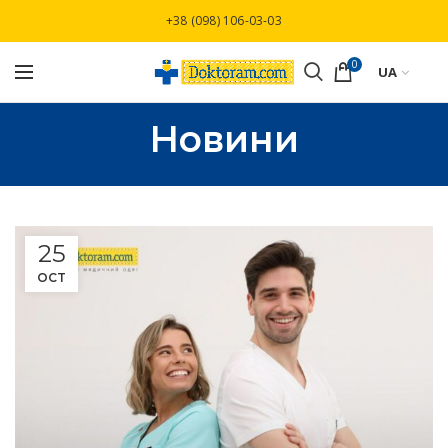
Безкоштовна доставка при замовлені від
+38 (098) 106-03-03
3000 грн
0
UA
Новини
25
OCT