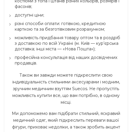
костюми з топа і штанів різних кольорів, розмірів і
фасонів;
доступні ціни;
різні способи оплати: готівкою, кредитною
карткою та за безготівковим розрахунком;
можливість придбання товару оптом та в роздріб
з доставкою по всій Україні (м. Київ — кур’єрська
доставка; інші міста — «Нова Пошта»);
професійна консультація від наших досвідчених
продавців.
Також ви завжди можете підкреслити свою
індивідуальність стильними аксесуарами і модним,
зручним медичним взуттям Suecos. Не пропустіть
можливість купити все, що вам потрібно, в одному
місці.
Ми допоможемо вам підібрати стильний, яскравий
медичний одяг, який підкреслить переваги вашої
фігури, приховає недоліки, а також зробить акцент