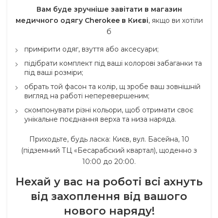
Вам буде зручніше завітати в магазин
медичного одягу Cherokee в Києві
, якщо ви хотіли
б
примірити одяг, взуття або аксесуари;
підібрати комплект під ваші колорові забаганки та
під ваші розміри;
обрать той фасон та колір, щ зробе ваш зовнішній
вигляд на работі неперевершеним;
скомпонувати різні кольори, щоб отримати своє
унікальне поєднання верха та низа наряда.
Приходьте, будь ласка: Києв, вул. Басейна, 10
(підземний ТЦ «Бесарабский квартал), щоденно з
10:00 до 20:00.
Нехай у вас на роботі всі ахнуть
від захоплення від вашого
нового наряду!