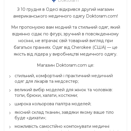
Doktoram
З 10 грудня в Одесі відкрився другий магазин
американського медичного одягу Doktoram.com!
Ми пропонуємо вам модний та стильний одяг, який
відмінно сідає по фігурі, зручний в повсякденному
носінні, не втрачає свій товарний вигляд при
багатьох праннях. Одяг від Cherokee (США) — це
якість від лідера у виробництві медичного одягу.
Магазин Doktoram.com це:
стильний, комфортний і практичний
медичний
одяг
для лікарів та медсестер;
великий вибір моделей для жінок та чоловіків:
топи, брюки, халати, костюми;
широка кольорова палітра моделей;
якісний склад тканин, завдяки якому ваше тіло
буде «дихати»;
можливість самостійно компонувати медичні