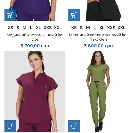
XS
S
M
L
XL
XXS
XXL
XS
S
M
L
XL
XXS
XXL
Медичний костюм жіночій koi
Медичний костюм жіночий koi
Lite
Next Gen
3 700,00
грн
3 800,00
грн