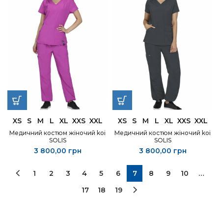
XS
S
M
L
XL
XXS
XXL
XS
S
M
L
XL
XXS
XXL
Медичний костюм жіночий koi
Медичний костюм жіночий koi
SOLIS
SOLIS
3 800,00
грн
3 800,00
грн
1
2
3
4
5
6
7
8
9
10
…
17
18
19