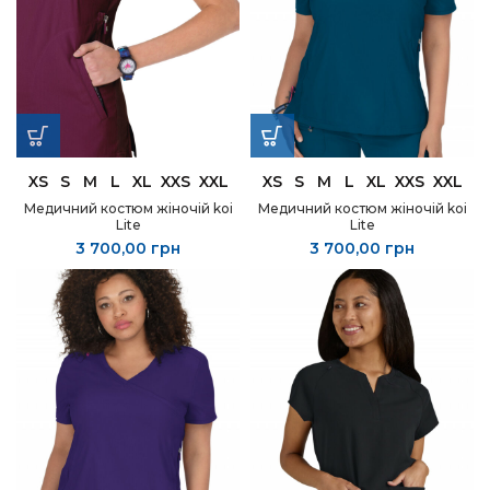
XS
S
M
L
XL
XXS
XXL
XS
S
M
L
XL
XXS
XXL
Медичний костюм жіночій koi
Медичний костюм жіночій koi
Lite
Lite
3 700,00
грн
3 700,00
грн