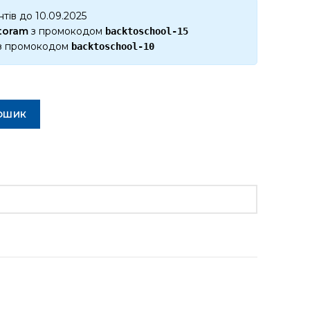
тів до 10.09.2025
ktoram
з промокодом
backtoschool-15
з промокодом
backtoschool-10
ОШИК