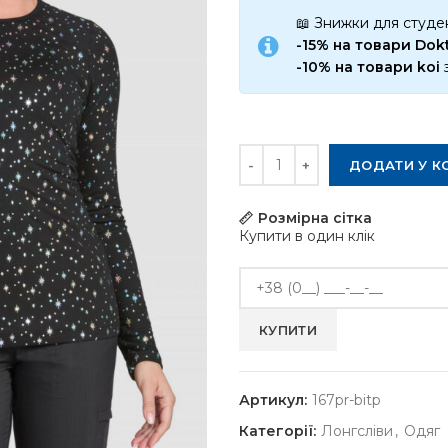
📖 Знижки для студен
-15% на товари Do
-10% на товари koi
Кількість
ДОДАТИ У К
Розмірна сітка
Купити в один клік
Артикул:
167pr-bitp
Категорії:
Лонгсліви
,
Одяг