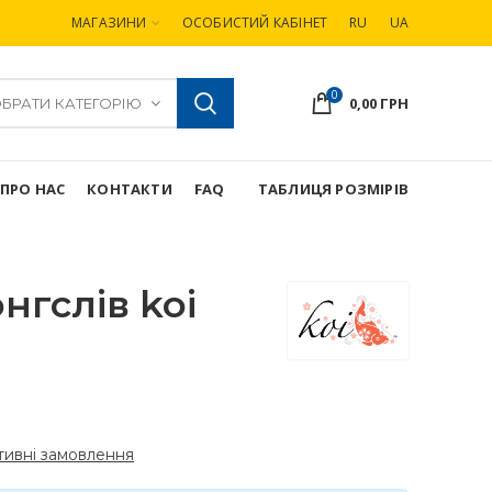
МАГАЗИНИ
ОСОБИСТИЙ КАБІНЕТ
RU
UA
0
0,00
ГРН
БРАТИ КАТЕГОРІЮ
ПРО НАС
КОНТАКТИ
FAQ
ТАБЛИЦЯ РОЗМІРІВ
нгслів koi
ивні замовлення