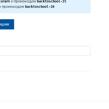
ktoram
з промокодом
backtoschool-15
з промокодом
backtoschool-10
ОШИК