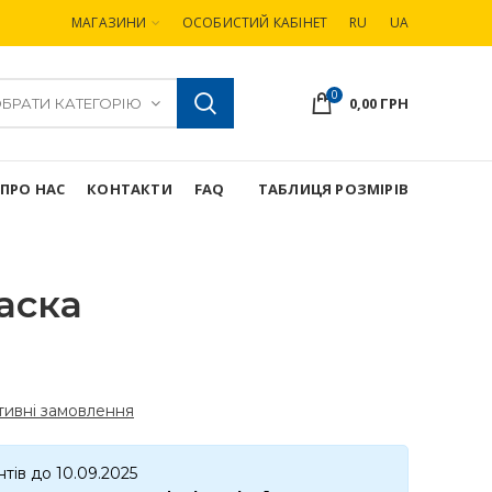
МАГАЗИНИ
ОСОБИСТИЙ КАБІНЕТ
RU
UA
0
0,00
ГРН
БРАТИ КАТЕГОРІЮ
ПРО НАС
КОНТАКТИ
FAQ
ТАБЛИЦЯ РОЗМІРІВ
аска
ивні замовлення
тів до 10.09.2025