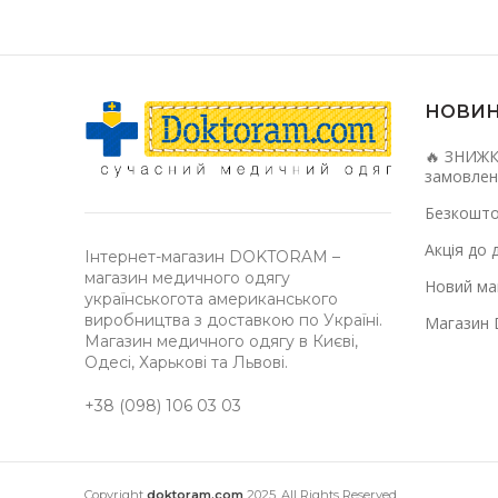
НОВИ
🔥 ЗНИЖК
замовлен
Безкошто
Акція до 
Інтернет-магазин DOKTORAM –
магазин медичного одягу
Новий маг
українськогота американського
виробництва з доставкою по Україні.
Магазин 
Магазин медичного одягу в Києві,
Одесі, Харькові та Львові.
+38 (098) 106 03 03
Copyright
doktoram.com
2025. All Rights Reserved