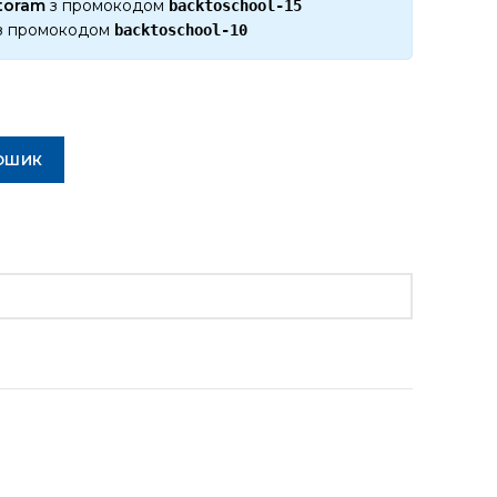
ktoram
з промокодом
backtoschool-15
з промокодом
backtoschool-10
ОШИК