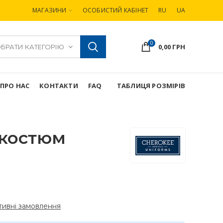
МАГАЗИНИ
ОСОБИСТИЙ КАБІНЕТ
RU
UA
0
0,00
ГРН
БРАТИ КАТЕГОРІЮ
ПРО НАС
КОНТАКТИ
FAQ
ТАБЛИЦЯ РОЗМІРІВ
костюм
ивні замовлення