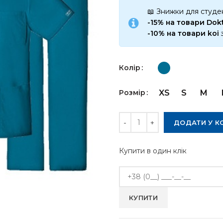
📖 Знижки для студен
-15% на товари Do
-10% на товари koi
Колір
Розмір
XS
S
M
Кількість
ДОДАТИ У К
Купити в один клік