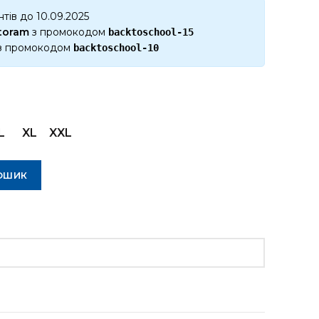
тів до 10.09.2025
ktoram
з промокодом
backtoschool-15
з промокодом
backtoschool-10
L
XL
XXL
ОШИК