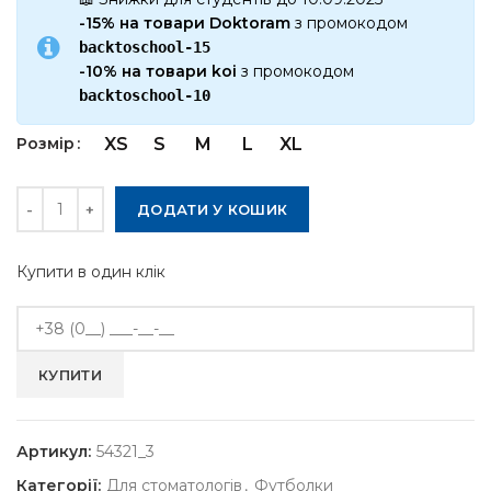
-15% на товари Doktoram
з промокодом
backtoschool-15
-10% на товари koi
з промокодом
backtoschool-10
Розмір
XS
S
M
L
XL
Кількість
ДОДАТИ У КОШИК
Купити в один клік
Артикул:
54321_3
Категорії:
Для стоматологів
,
Футболки