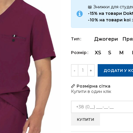
📖 Знижки для студен
-15% на товари Do
-10% на товари koi
Тип
Джогери
Пря
Розмір
XS
S
M
Кількість
ДОДАТИ У К
Розмірна сітка
Купити в один клік