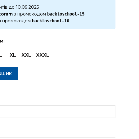
тів до 10.09.2025
ktoram
з промокодом
backtoschool-15
з промокодом
backtoschool-10
мі
L
XL
XXL
XXXL
ОШИК